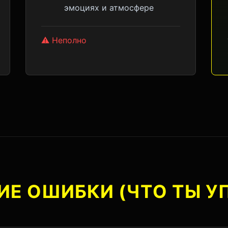
эмоциях и атмосфере
⚠️ Неполно
Е ОШИБКИ (ЧТО ТЫ У