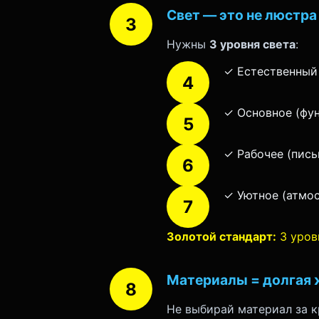
Свет — это не люстра
Нужны
3 уровня света
:
✓ Естественный 
✓ Основное (фу
✓ Рабочее (пись
✓ Уютное (атмо
Золотой стандарт:
3 уров
Материалы = долгая 
Не выбирай материал за к